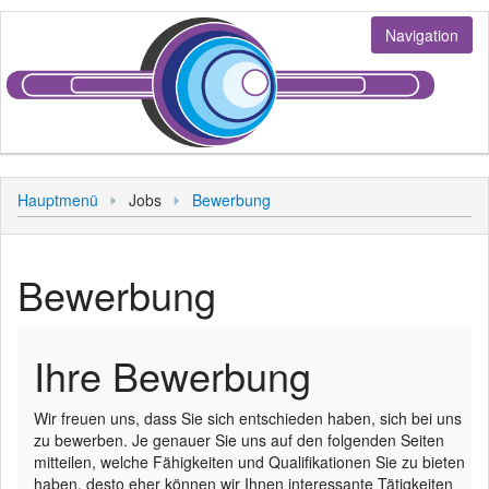
Navigation
Jobs
Hauptmenü
Jobs
Bewerbung
Stellenangebote
Bewerbung
Bewerbung
Login
Bediener
Sonstiges
Ihre Bewerbung
Kunde
Hauptmenü
Personal
Wir freuen uns, dass Sie sich entschieden haben, sich bei uns
zu bewerben. Je genauer Sie uns auf den folgenden Seiten
mitteilen, welche Fähigkeiten und Qualifikationen Sie zu bieten
haben, desto eher können wir Ihnen interessante Tätigkeiten