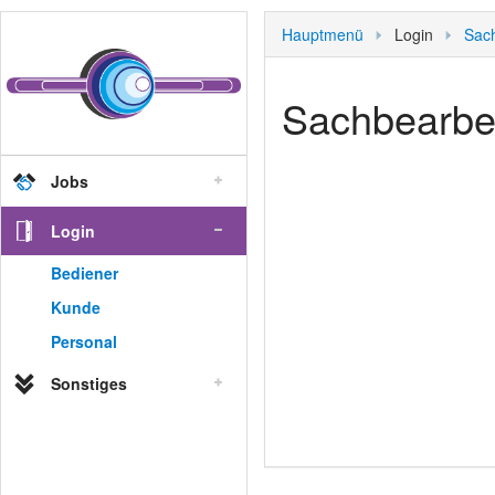
Hauptmenü
Login
Sach
Sachbearbei
Jobs
Stellenangebote
Login
Bewerbung
Bediener
Kunde
Personal
Sonstiges
Hauptmenü