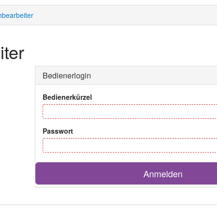
bearbeiter
ter
Bedienerlogin
Bedienerkürzel
Passwort
Anmelden