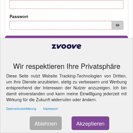
Passwort
visibility
Anmelden
Wir respektieren Ihre Privatsphäre
Pflichtfelder
© 2026 SCHMIDT & WIFLING
- Cookie-Einstellungen ändern.
Diese Seite nutzt Website Tracking-Technologien von Dritten,
LIZENZINFORMATION
um ihre Dienste anzubieten, stetig zu verbessern und Werbung
entsprechend der Interessen der Nutzer anzuzeigen. Ich bin
damit einverstanden und kann meine Einwilligung jederzeit mit
Wirkung für die Zukunft widerrufen oder ändern.
Datenschutzerklärung
Impressum
Ablehnen
Akzeptieren