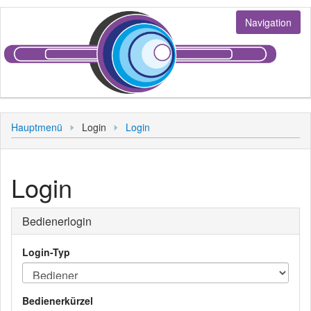
Navigation
Jobs
Hauptmenü
Login
Login
Stellenangebote
Login
Bewerbung
Bediener
Login
Kunde
Personal
Bedienerlogin
Sonstiges
Login-Typ
Hauptmenü
Bedienerkürzel