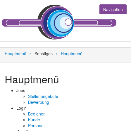
Navigation
Jobs
Hauptmenü
Sonstiges
Hauptmenü
Stellenangebote
Login
Bewerbung
Bediener
Sonstiges
Hauptmenü
Kunde
Hauptmenü
Personal
Jobs
Stellenangebote
Bewerbung
Login
Bediener
Kunde
Personal